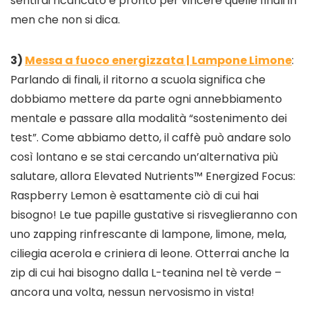
sentirai ricaricato e pronto per vincere quelle finali in
men che non si dica.
3)
Messa a fuoco energizzata | Lampone Limone
:
Parlando di finali, il ritorno a scuola significa che
dobbiamo mettere da parte ogni annebbiamento
mentale e passare alla modalità “sostenimento dei
test”. Come abbiamo detto, il caffè può andare solo
così lontano e se stai cercando un’alternativa più
salutare, allora Elevated Nutrients™ Energized Focus:
Raspberry Lemon è esattamente ciò di cui hai
bisogno! Le tue papille gustative si risveglieranno con
uno zapping rinfrescante di lampone, limone, mela,
ciliegia acerola e criniera di leone. Otterrai anche la
zip di cui hai bisogno dalla L-teanina nel tè verde –
ancora una volta, nessun nervosismo in vista!