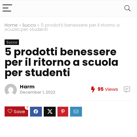
Home
»
Succo
»
5 prodotti benessere per il ritorno a
scuola per studenti
Succo
5 prodotti benessere
per il ritorno a scuola
per studenti
Harm
95
Views
December 1, 2022
0
Save