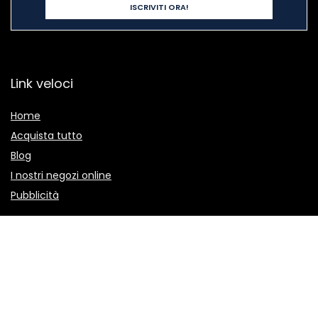
Link veloci
Home
Acquista tutto
Blog
I nostri negozi online
Pubblicità
Dichiarazioni
politica sulla riservatezza
Termini e Condizioni
Divulgazione delle Affiliazioni