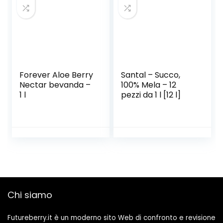
Aromi e Coloranti,
6 Bottiglie PET
500ml
Forever Aloe Berry
Santal – Succo,
Nectar bevanda –
100% Mela – 12
1 l
pezzi da 1 l [12 l]
Chi siamo
Futureberry.it è un moderno sito Web di confronto e revisione