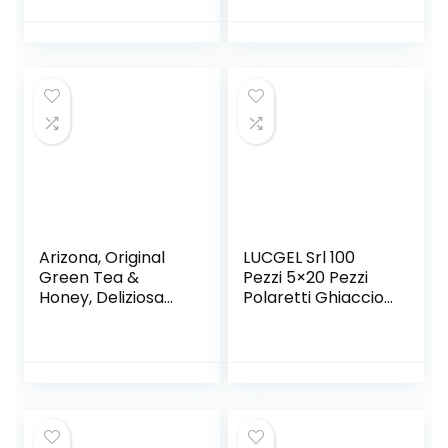
Arizona, Original
LUCGEL Srl 100
Green Tea &
Pezzi 5×20 Pezzi
Honey, Deliziosa
Polaretti Ghiaccioli
Bevanda al Tè
Sorpresa FRUIT
Verde con
BIO Risparmio 100
l’Aggiunta di Miele,
Pz DOLFIN con
Gusto Dolce e
Succo di Frutta
Delicato, Ideale da
Gustare in Ogni
Momento, Senza