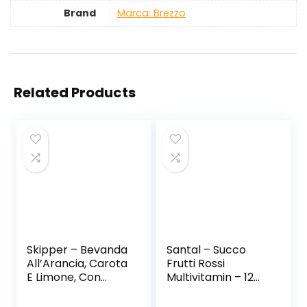
Brand
Marca: Brezzo
Related Products
Skipper – Bevanda
Santal – Succo
All’Arancia, Carota
Frutti Rossi
E Limone, Con
Multivitamin – 12
Vitamine A, C, E –
pezzi da 1 l [12 l]
12 pezzi da 1 l [12 l]