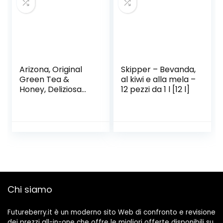
Arizona, Original
Skipper – Bevanda,
Green Tea &
al kiwi e alla mela –
Honey, Deliziosa
12 pezzi da 1 l [12 l]
Bevanda al Tè
Verde con
l’Aggiunta di Miele,
Gusto Dolce e
Delicato, Ideale da
Gustare in Ogni
Momento, Senza
Aromi e Coloranti,
6 Bottiglie PET
Chi siamo
500ml
Futureberry.it è un moderno sito Web di confronto e revisione
dei prezzi all-in-one che offre le migliori offerte disponibili su