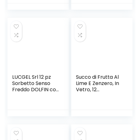
pochissime calorie
per porzione,
senza zuccheri
aggiunti, zero
conservanti, zero
coloranti – 8000
ml
LUCGEL Srl 12 pz
Succo di Frutta Al
Sorbetto Senso
Lime E Zenzero, In
Freddo DOLFIN con
Vetro, 12
Succo di Frutta
Bottigliette Da 200
(Limone di Sicilia)
Ml, Tot. 2,4 Litri