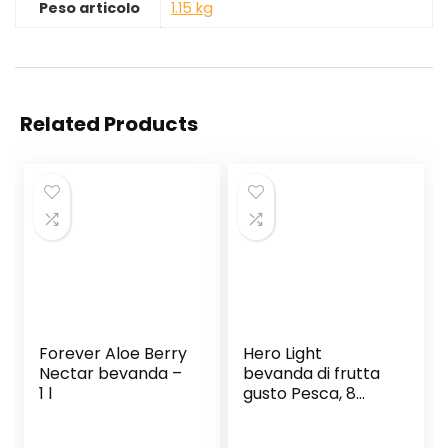
Peso articolo
‎1.15 kg
Related Products
Forever Aloe Berry
Hero Light
Nectar bevanda –
bevanda di frutta
1 l
gusto Pesca, 8
bottiglie da 1L,
succo di frutta con