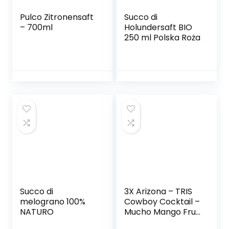
Pulco Zitronensaft
Succo di
– 700ml
Holundersaft BIO
250 ml Polska Roża
Succo di
3X Arizona – TRIS
melograno 100%
Cowboy Cocktail –
NATURO
Mucho Mango Fruit
Juice 500 ml