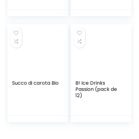
[Special Edition] –
Bibita rinfrescante
al Mango- Novità
Succo di carota Bio
B! Ice Drinks
Passion (pack de
12)