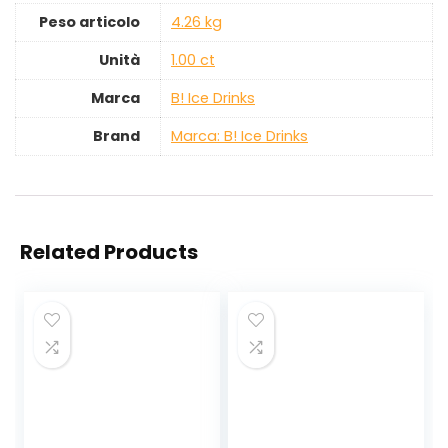
Peso articolo
‎4.26 kg
Unità
‎1.00 ct
Marca
‎B! Ice Drinks
Brand
Marca: B! Ice Drinks
Related Products