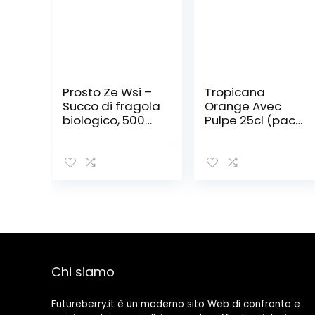
Prosto Ze Wsi –
Tropicana
Succo di fragola
Orange Avec
biologico, 500
Pulpe 25cl (pack
ml
de 12)
Chi siamo
Futureberry.it è un moderno sito Web di confronto e