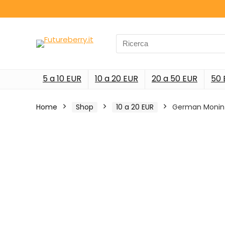
Search
for:
5 a 10 EUR
10 a 20 EUR
20 a 50 EUR
50 
Home
Shop
10 a 20 EUR
German Monin 