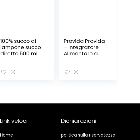
100% succo di
Provida Provida
lampone succo
– Integratore
diretto 500 ml
Alimentare a
Base di Succo e
Polpa di Aloe
Vera da
Agricoltura
Biologica – con
Miele di Manuka
– 500 ml
Link veloci
Dichiarazioni
Home
politica sulla riservatezza