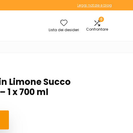
Leggi notizie e blog
0
Confrontare
Lista dei desideri
n Limone Succo
 1 x 700 ml