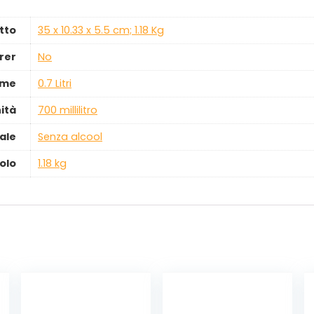
tto
‎35 x 10.33 x 5.5 cm; 1.18 Kg
rer
‎No
ume
‎0.7 Litri
ità
‎700 millilitro
ale
‎Senza alcool
olo
‎1.18 kg