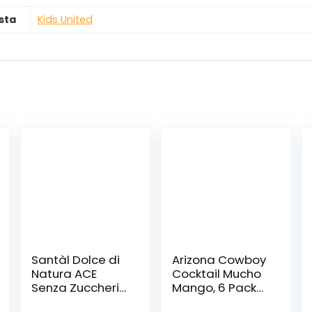
sta
Kids United
Santàl Dolce di
Arizona Cowboy
Natura ACE
Cocktail Mucho
Senza Zuccheri
Mango, 6 Pack
Aggiunti 3 x 200
(6 x 500 ml)