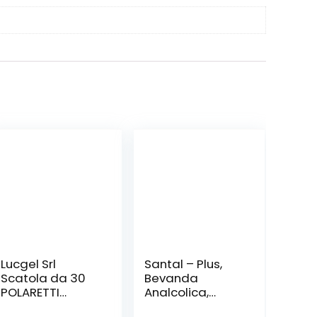
Lucgel Srl
Santal – Plus,
Scatola da 30
Bevanda
POLARETTI
Analcolica,
Ghiaccioli Fruit
Pesca e Mango