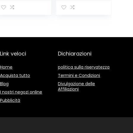
con MORBIDO
– 12 pezzi da 1 l
PELUCHE da 1260
[12 l]
Ml DOLFIN Pronti
da Gelare
Link veloci
Dichiarazioni
Home
politica sulla riservatezza
Acquista tutto
Termini e Condizioni
Blog
Divulgazione delle
Affiliazioni
I nostri negozi online
Pubblicità