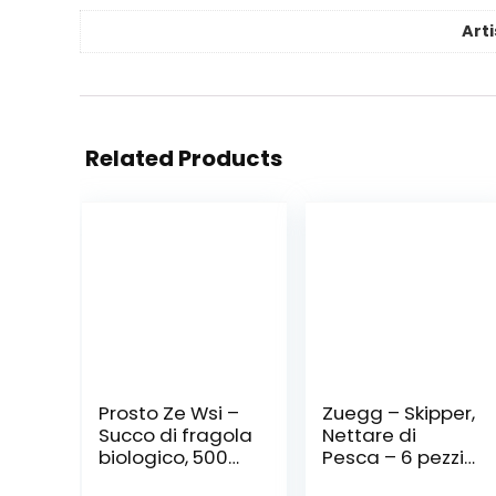
Arti
Related Products
Prosto Ze Wsi –
Zuegg – Skipper,
Succo di fragola
Nettare di
biologico, 500
Pesca – 6 pezzi
ml
da 1 l [6 l]