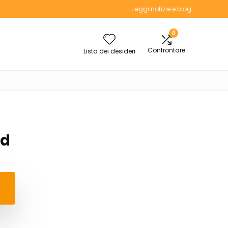
Leggi notizie e blog
0
Confrontare
Lista dei desideri
ed