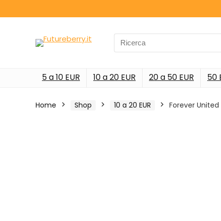
Search
for:
5 a 10 EUR
10 a 20 EUR
20 a 50 EUR
50 
Home
Shop
10 a 20 EUR
Forever United