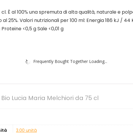
75 cl. È al 100% una spremuta di alta qualità, naturale e po
 al 25%. Valori nutrizionali per 100 ml: Energia 186 kJ / 44 Kc
g Proteine <0,5 g Sale <0,01 g
Frequently Bought Together Loading...
lo Bio Lucia Maria Melchiori da 75 cl
ità
‎3.00 unità