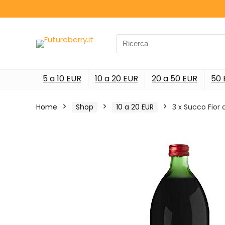
Search
for:
5 a 10 EUR
10 a 20 EUR
20 a 50 EUR
50 
Home
Shop
10 a 20 EUR
3 x Succo Fior d