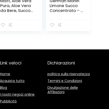
Matt, Aloe Vera
German Monin
Pura, Aloe Vera
Limone Succo
da Bere, Succo
Concentrato – 1
Depurativo con
x 700 ml
Polpa, Azione
Depurativa e
Lenitiva,
Favorisce il
Benessere del
Sistema
Digerente,
Integratore
Alimentare
Link veloci
Dichiarazioni
Senza Glutine, 1 L
Home
politica sulla riservatezza
Acquista tutto
Termini e Condizioni
Blog
Divulgazione delle
Affiliazioni
I nostri negozi online
Pubblicità