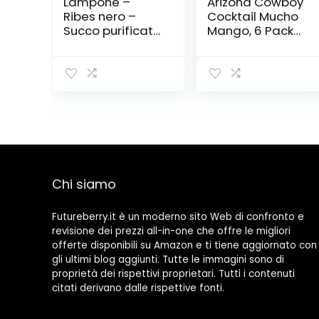
Lampone –
Arizona Cowboy
Ribes nero –
Cocktail Mucho
Succo purificato
Mango, 6 Pack
Bio 500 ml –
(6 x 500 ml)
Prosto Ze Wsi
Chi siamo
Futureberry.it è un moderno sito Web di confronto e
revisione dei prezzi all-in-one che offre le migliori
offerte disponibili su Amazon e ti tiene aggiornato con
gli ultimi blog aggiunti. Tutte le immagini sono di
proprietà dei rispettivi proprietari. Tutti i contenuti
citati derivano dalle rispettive fonti.