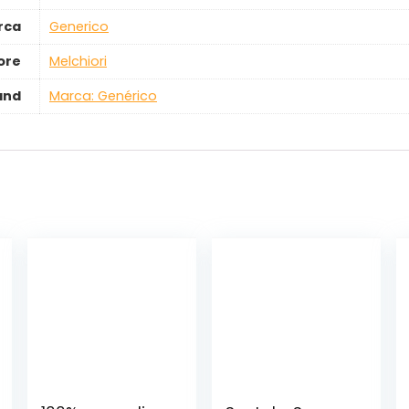
rca
‎Generico
ore
‎Melchiori
and
Marca: Genérico